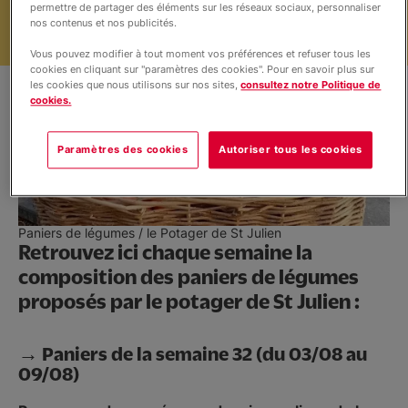
permettre de partager des éléments sur les réseaux sociaux, personnaliser
Contenu des paniers de la semaine
nos contenus et nos publicités.
Vous pouvez modifier à tout moment vos préférences et refuser tous les
cookies en cliquant sur "paramètres des cookies". Pour en savoir plus sur
les cookies que nous utilisons sur nos sites,
consultez notre Politique de
cookies.
Paramètres des cookies
Autoriser tous les cookies
Paniers de légumes / le Potager de St Julien
Retrouvez ici chaque semaine la
composition des paniers de légumes
proposés par le potager de St Julien :
→ Paniers de la semaine 32 (du 03/08 au
09/08)