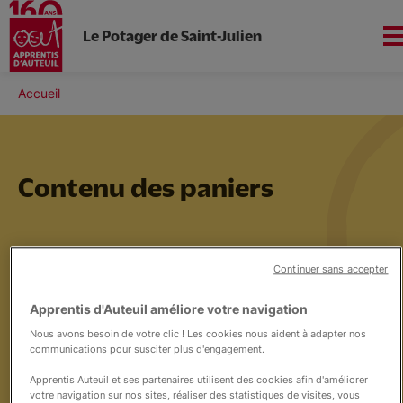
Le Potager de Saint-Julien
Aller
au
Fil
Accueil
contenu
Nord-ouest
d'Ariane
principal
Contenu des paniers
Notre projet
Continuer sans accepter
Informations
Apprentis d'Auteuil améliore votre navigation
Nous avons besoin de votre clic ! Les cookies nous aident à adapter nos
communications pour susciter plus d'engagement.
Nous soutenir
Apprentis Auteuil et ses partenaires utilisent des cookies afin d'améliorer
votre navigation sur nos sites, réaliser des statistiques de visites, vous